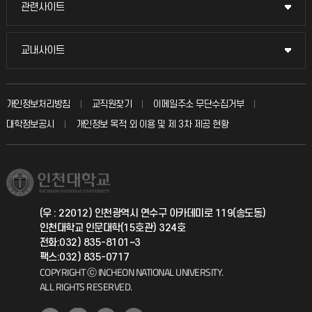
묻고 답하기
관련사이트
관련사이트
시설예약
불친절신고
국방헬프콜
교내사이트
교내사이트
인터넷증명
자주 묻는 질문(FAQ)
발전기금
교수회
입학안내
개인정보처리방침
교직원찾기
이메일주소 무단수집거부
칭찬마당
산학협력단
교육혁신본부
대학정보공시
개인정보 목적 외 이용 및 제 3차 제공 현황
직원채용
학생서비스 지킴이
소비자생활협동조합
국제교류과
취업정보(학생)
총동문회
국제지원과
(우 : 22012) 인천광역시 연수구 아카데미로 119(송도동)
인천대학교 인문대학(15호관) 324호
공자아카데미
전화:032) 835-8101~3
팩스:032) 835-0717
기초교육원
COPYRIGHT ⓒ INCHEON NATIONAL UNIVERSITY.
ALL RIGHTS RESERVED.
공학교육혁신센터