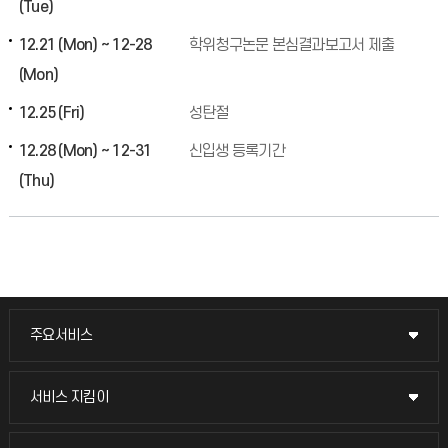
(Tue)
12.21 (Mon) ~ 12-28
학위청구논문 본심결과보고서 제출
(Mon)
12.25 (Fri)
성탄절
12.28 (Mon) ~ 12-31
신입생 등록기간
(Thu)
주요서비스
주요서비스
교무회의방송
서비스 지킴이
서비스 지킴이
교수채용