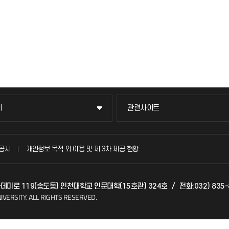
이
관련사이트
이
관련사이트
국방헬프콜
공시
개인정보 목적 외 이용 및 제 3차 제공 현황
발전기금
아카데미로 119(송도동) 인천대학교 인문대학(15호관) 324호
/
전화:032) 835
(FAQ)
산학협력단
IVERSITY.
ALL RIGHTS RESERVED.
소비자생활협동조합