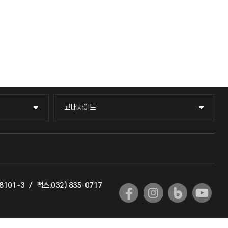
교내사이트
교내사이트
교수회
교육혁신본부
-8101~3
/
팩스:032) 835-0717
국제교류과
국제지원과