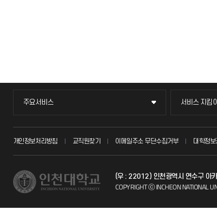
주요서비스
서비스 지킴
주요서비스
서비스 지킴
교무회의방송
묻고 답하기
개인정보처리방침
교직원찾기
이메일주소 무단수집거부
대학정보
교수채용
불친절신고
(우 : 22012) 인천광역시 연수구 
시설예약
자주 묻는 질문
COPYRIGHT ⓒ INCHEON NATIONAL UN
인터넷증명
칭찬마당