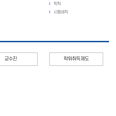
학칙
시행세칙
교수진
학위취득제도