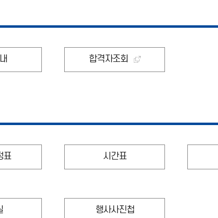
내
합격자조회
정표
시간표
실
행사사진첩